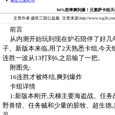
盛世三国礼包
94%胜率爽到爆！元素萨卡组天
文章作者:盛世三国公益服
文章来源:http://www.wg26.co
前言
从内测开始玩到现在炉石陪伴了好几
子。新版本来临,用了2天熟悉卡组,今天
连胜一波从13打到6,之后输了一把。
附图先:
16连胜才被终结,爽到爆炸
卡组详情
1:新版本刚开,天梯主要海盗战、任
野兽猎、任务贼和少量的脏牧、超生德,
见。