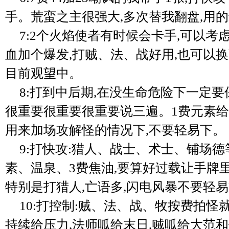
手。荒蛮之主很强大,多次替我翻盘,用的
7:2个火焰使者有时候会卡手,可以考
血加个爆发,打贼、法、战好用,也可以换
目前观望中。
8:打到中后期,在没生命危险下一定要
很重要很重要很重要说三遍。1费元素给
用来加场攻解怪的情况下,不要轻易下。
9:打快攻:猎人、战士、术士、铺场
素、温泉、3费焦油,要算好过载让手牌里
特别是打猎人,亡语多,闪电风暴不要轻
10:打控制:贼、法、战、牧按费拍怪
持续给压力,法师呱给末日,贼呱给大范