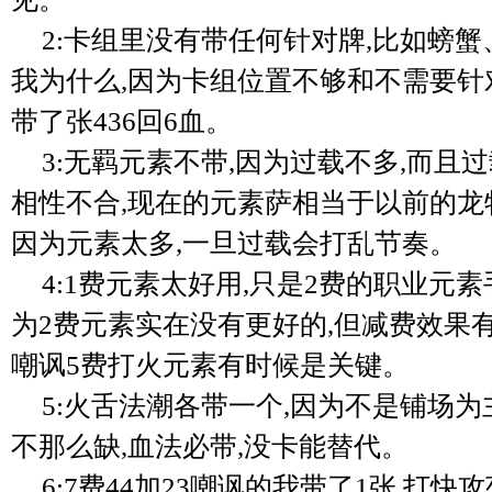
2:卡组里没有带任何针对牌,比如螃蟹
我为什么,因为卡组位置不够和不需要针
带了张436回6血。
3:无羁元素不带,因为过载不多,而且
相性不合,现在的元素萨相当于以前的龙
因为元素太多,一旦过载会打乱节奏。
4:1费元素太好用,只是2费的职业元
为2费元素实在没有更好的,但减费效果有
嘲讽5费打火元素有时候是关键。
5:火舌法潮各带一个,因为不是铺场为主
不那么缺,血法必带,没卡能替代。
6:7费44加23嘲讽的我带了1张,打快