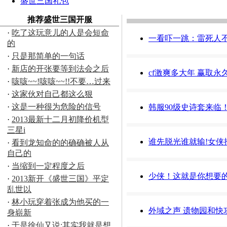
盛世三国礼包
推荐盛世三国开服
·
吃了这玩意儿的人是会短命
一看吓一跳：雷死人不
的
·
只是那简单的一句话
·
新店的开张要等到法会之后
cf激爽多大年 赢取
·
咳咳~~!咳咳~~!!不要…过来
·
这家伙对自己都这么狠
·
这是一种很为危险的信号
韩服90级史诗套来临
·
2013最新十二月初降价机型
三星i
谁先脱光谁就输!女侠
·
看到龙知命的的确确被人从
自己的
·
当缩到一定程度之后
少侠！这就是你想要
·
2013新开《盛世三国》平定
乱世以
·
林小玩穿着张成为他买的一
外域之声 遗物园和快
身崭新
·
于是徐仙又说:其实我就是想