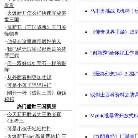
看看
马里奥挑战飞机杯！
·
火爆新开怎么样快速完成盛
世三国
·
最新开《三国战魂》玉门关
《传奇世界手游》炫彩
怪物盘
·
他是在这里舞蹈最好的人
·
我已经无暇顾忌那倒霉的替
“创新秀”给你好工作 
罪巨鳄
·
但一双好似红宝石一样的眼
眸
《最终幻想14》2.2
·
从外面看则更加壮观
·
可是小孩子轻轻拍打
·
刚开一秒《盛世三国》赚钱
驭剑士百科资料之防
秘籍
热门盛世三国新服
·
今天新开胜者为王败者寇
Mythic批暴雪开放式
《王者三
·
可是小孩子轻轻拍打
·
火爆新开spen智能四核机 三
《九阴真经》门派掌