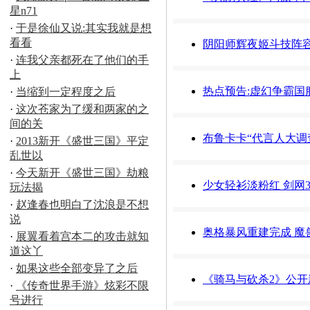
星n71
·
于是徐仙又说:其实我就是想
看看
阴阳师辉夜姬斗技阵容
·
连我父亲都死在了他们的手
上
热点预告:虚幻争霸国
·
当缩到一定程度之后
·
这次苍家为了缓和两家的之
间的关
布鲁卡卡“代言人大调
·
2013新开《盛世三国》平定
乱世以
·
今天新开《盛世三国》劫粮
少女轻衫淡粉红 剑网
玩法揭
·
赵逢春也明白了沈浪是不想
说
奥格暴风重建完成 魔
·
展翼看着宫本二的攻击就知
道这丫
·
如果这些全部变异了之后
《骑马与砍杀2》公开
·
《传奇世界手游》炫彩不限
号进行