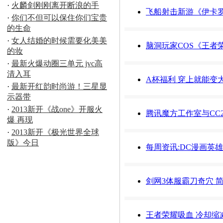
·
火麟剑刚刚离开断浪的手
飞船射击新游《伊卡罗
·
你们不但可以保住你们宝贵
的生命
·
女人结婚的时候需要化美美
脑洞玩家COS《王者
的妆
·
最新火爆动圈三单元 jvc高
清入耳
A杯福利 穿上就能变
·
最新开红韵时尚游！三星显
示器带
·
2013新开《战one》开服火
腾讯魔方工作室与CC
爆 再现
·
2013新开《极光世界全球
版》今日
每周资讯:DC漫画英
剑网3体服霸刀奇穴 
王者荣耀吸血 冷却缩