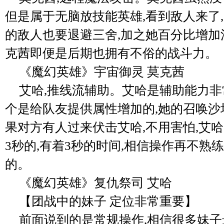
但是属于无脑放技能英雄,看到敌人来了
的敌人也要退避三舍,加之她百分比增加
克茜即便是后期也拥有不俗的战斗力。
《魔幻英雄》宇宙御灵 莫克茜
艾哈,推线流辅助。艾哈是辅助能力非
个是给队友提供属性增加的,她的召唤沙
果对方有人过来伏击艾哈,不用害怕,艾
3秒的,有着3秒的时间,相信操作再不熟
的。
《魔幻英雄》复仇祭司 艾哈
【团战中的妹子 定位非常重要】
前面说到的是常规操作,相信很多妹