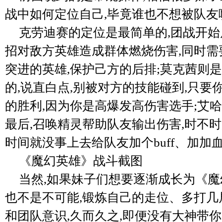
战中如何定位自己,毕竟谁也不想被队友喷
克劳迪赛的定位是最简单的,团战开始
招对敌方英雄造成群体燃烧伤害,同时需
突进的英雄,保护己方的后排;莫克茜则
的,说直白点,别被对方的技能碰到,只要
的胜利,因为你是高爆发高伤害选手;艾
最后,召唤精灵帮助队友输出伤害,时不
时间就没事上去给队友加个buff、加加
《魔幻英雄》战斗截图
当然,如果妹子们想要逐渐成长为《魔
也不是不可能,锻炼自己的走位、多打几
和团队意识,久而久之,即便没有大神带