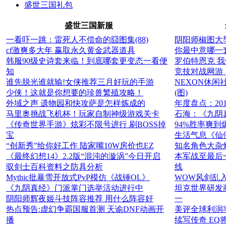
盛世三国礼包
盛世三国新服
一看吓一跳：雷死人不偿命的囧图集(88)
阴阳师椒图大
cf激爽多大年 赢取永久黄金武器道具
你最中意哪一
韩服90级史诗套来临！到底哪套更变态一看便
罗伯特恩克 我们
知
竞技对战网游《
谁先脱光谁就输!女侠推荐三月好玩的手游
NEXON休闲
少侠！这就是你想要的珍兽繁殖攻略！
(图)
外域之声 遗物园和快攻萨是怎样炼成的
年度盘点：20
马里奥挑战飞机杯！玩家自制神级游戏关卡
石海：《九阴
《传奇世界手游》炫彩不限号进行 刷BOSS掉
94%胜率爽
宝
生活气息《仙
“创新秀”给你好工作 陆家嘴10W房价也EZ
知名角色大杂
《最终幻想14》2.2版“混沌的漩涡”今日开启
本军战至最后
驭剑士百科资料之防具分析
线
Mythic批暴雪开放式PvP模仿《战锤OL》
WOW风剑乱
《九阴真经》门派掌门选举活动进行中
坦克世界研发
阴阳师辉夜姬斗技阵容推荐 用什么阵容好
一
热点预告:虚幻争霸国服首测 天谕DNF动画开
美评全球利润
播
续写传奇 EQ