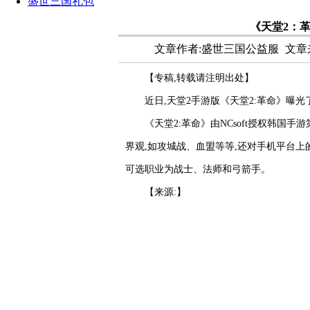
盛世三国礼包
《天堂2：
文章作者:盛世三国公益服
文章来源
【专稿,转载请注明出处】
近日,天堂2手游版《天堂2:革命》曝
《天堂2:革命》由NCsoft授权韩国手游第
界观,如攻城战、血盟等等,还对手机平台上
可选职业为战士、法师和弓箭手。
【来源:】