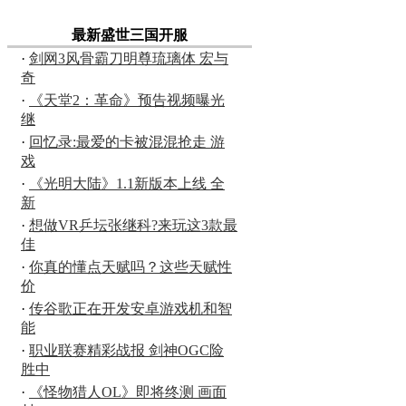
最新盛世三国开服
·
剑网3风骨霸刀明尊琉璃体 宏与
奇
·
《天堂2：革命》预告视频曝光
继
·
回忆录:最爱的卡被混混抢走 游
戏
·
《光明大陆》1.1新版本上线 全
新
·
想做VR乒坛张继科?来玩这3款最
佳
·
你真的懂点天赋吗？这些天赋性
价
·
传谷歌正在开发安卓游戏机和智
能
·
职业联赛精彩战报 剑神OGC险
胜中
·
《怪物猎人OL》即将终测 画面