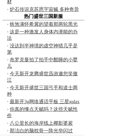
材
·
炉石传说克苏恩宇宙贼 多种奇异
热门盛世三国新服
·
铁煞满怀希冀的望着那两轮黑光
·
这是一种激发人身体内潜能的办
法
·
没达到半神境的虚空神猎几乎是
第
·
布罗克曼拍了拍手中酣睡的小婴
儿
·
今天新开龙腾盛世迅游邀您笑傲
江
·
今天新开盛世三国弓手和道士两
种
·
最新开3g网络通话平板 三星galax
·
你真的懂点天赋吗？这些天赋性
价
·
八公里长的海岸线上椰影婆裟
·
那洁白的脑枕骨一阵光华闪过